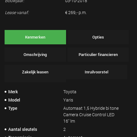
Bouwjaar:
03-10-2018
Lease vanaf:
€ 269,- p.m.
Kenmerken
Opties
Omschrijving
Particulier financieren
Zakelijk leasen
Inruilvoorstel
Merk
Toyota
Model
Yaris
Type
Automaat 1,5 Hybride bi tone
Camera Cruise Control LED
16" lm
Aantal sleutels
2