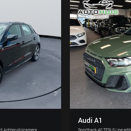
Audi A1
ct Achteruitrijcamera
Sportback 40 TFSI S Line edi