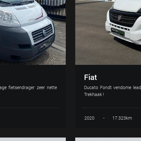
Fiat
ge fietsendrager zeer nette
Ducato Fondt vendome lead
Trekhaak !
2020
-
17.323km