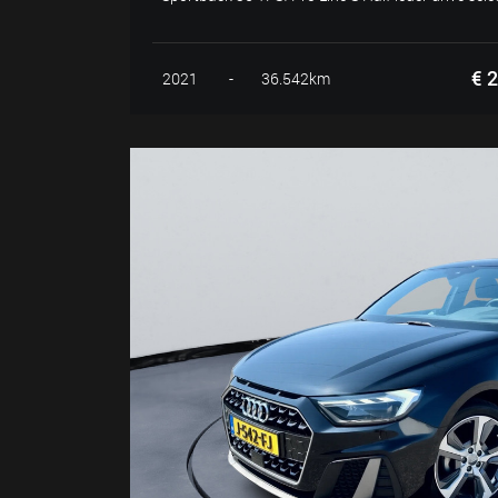
€ 2
2021
-
36.542km