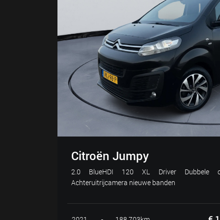
Citroën Jumpy
2.0 BlueHDI 120 XL Driver Dubbele ca
Achteruitrijcamera nieuwe banden
€ 1
2021
-
188.703km