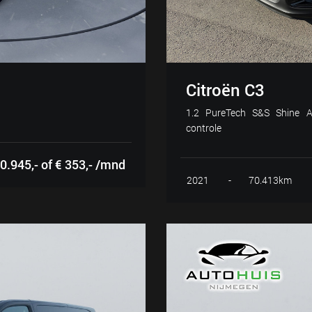
Citroën C3
1.2 PureTech S&S Shine Au
controle
0.945,- of € 353,- /mnd
2021
-
70.413km