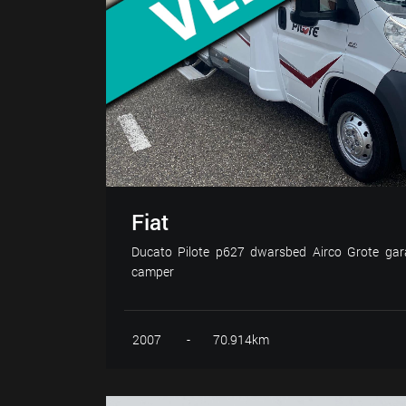
Fiat
Ducato Pilote p627 dwarsbed Airco Grote gara
camper
2007
-
70.914km