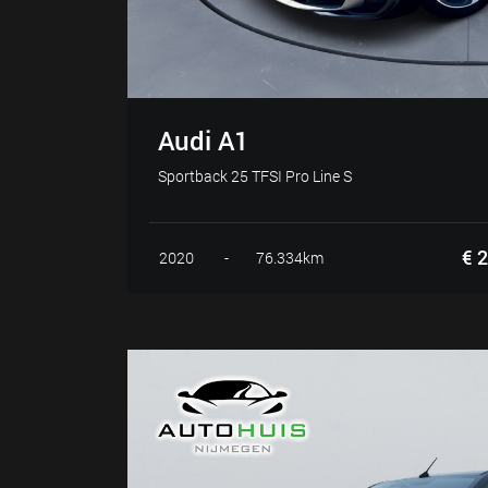
Audi A1
Sportback 25 TFSI Pro Line S
€ 2
2020
-
76.334km