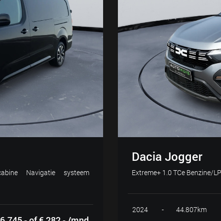
Dacia Jogger
bine Navigatie systeem
Extreme+ 1.0 TCe Benzine/LP
2024
-
44.807km
6.745,- of € 282,- /mnd