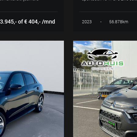
3.945,- of € 404,- /mnd
2023
-
56.878km