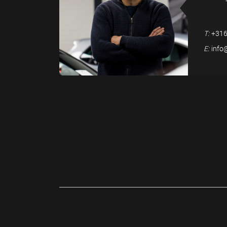
T:
+316
E:
info