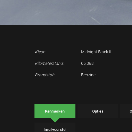
Kleur:
Midnight Black II
Kilometerstand:
66.358
Brandstof:
Benzine
Kenmerken
Opties
O
Inruilvoorstel