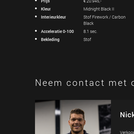
Prijs
€ 20.945,-
Kleur
Midnight Black II
Interieurkleur
Stof Firework / Carbon
Black
Acceleratie 0-100
8.1 sec.
Bekleding
Stof
Neem contact met 
Nic
Verkoop