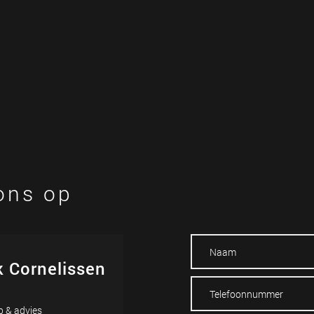
ons op
k Cornelissen
 & advies