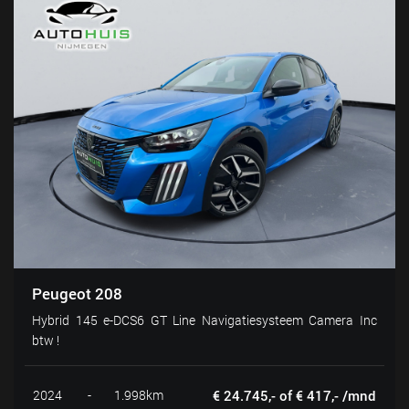
Peugeot 208
Hybrid 145 e-DCS6 GT Line Navigatiesysteem Camera Inc
btw !
2024
-
1.998km
€ 24.745,- of € 417,- /mnd