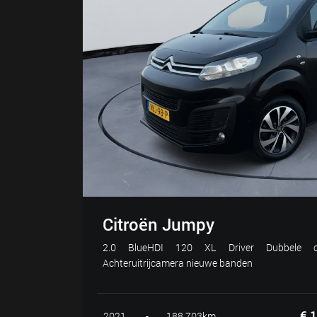
Citroën Jumpy
2.0 BlueHDI 120 XL Driver Dubbele ca
Achteruitrijcamera nieuwe banden
€ 1
2021
-
188.703km