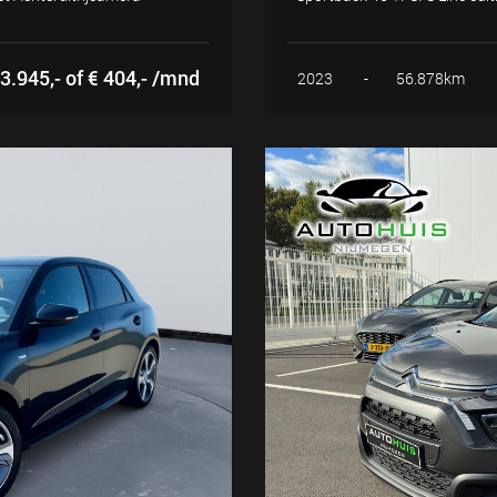
3.945,- of € 404,- /mnd
2023
-
56.878km