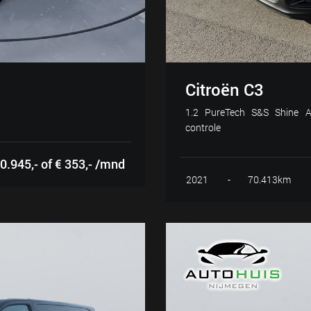
Citroën C3
1.2 PureTech S&S Shine Au
controle
0.945,- of € 353,- /mnd
2021
-
70.413km