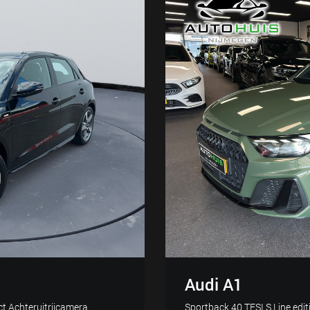
Audi A1
ct Achteruitrijcamera
Sportback 40 TFSI S Line edi