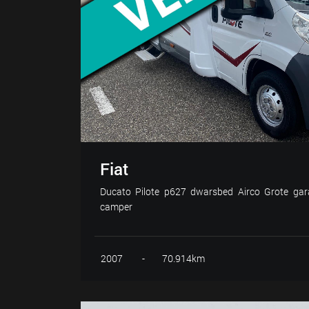
Fiat
Ducato Pilote p627 dwarsbed Airco Grote gara
camper
2007
-
70.914km