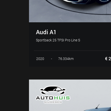
Audi A1
Sportback 25 TFSI Pro Line S
€ 2
2020
-
76.334km