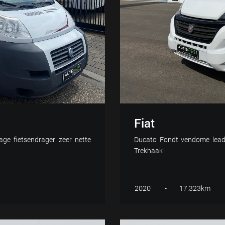
Fiat
ge fietsendrager zeer nette
Ducato Fondt vendome lead
Trekhaak !
2020
-
17.323km