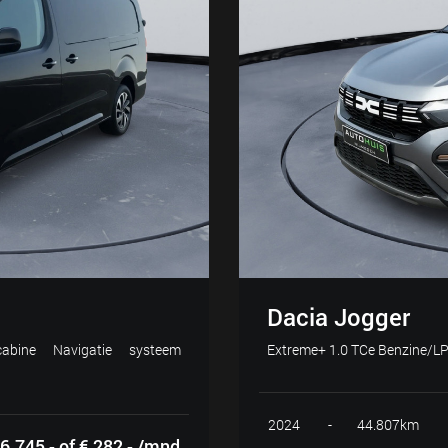
Dacia Jogger
bine Navigatie systeem
Extreme+ 1.0 TCe Benzine/LP
2024
-
44.807km
6.745,- of € 282,- /mnd