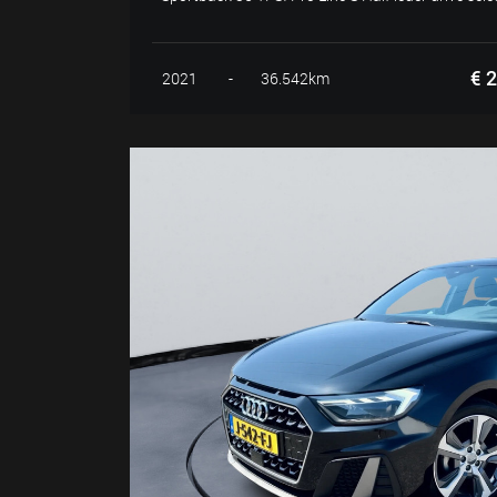
€ 2
2021
-
36.542km